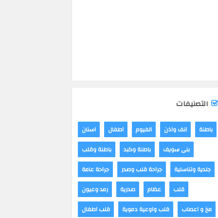
التصنيفات
باطنة
انف واذن
الفيوم
اطفال
اسنان
بنى سويف
باطنة وكبد
باطنة وقلب
جلدية وتناسلية
جراحة قلب وصدر
جراحة عامة
قلب
عظام
صدرية
رمد وعيون
مخ و اعصاب
قلب واوعية دموية
قلب اطفال