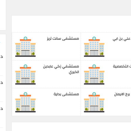
ي بن ابي
مستشفى سانت تريز
د 
 التخصصية
مستشفي زكي عابدين
الخيري
دك
ج الايمان
مستشفى بداية
دك