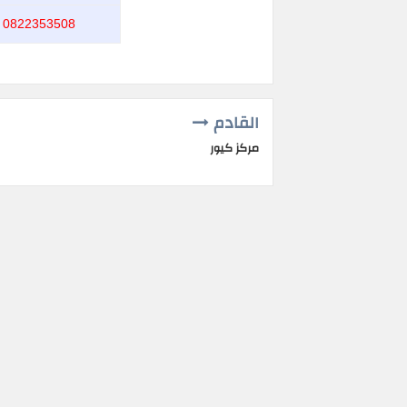
0822353508 - 0822353509 - 01090013688
القادم
مركز كيور