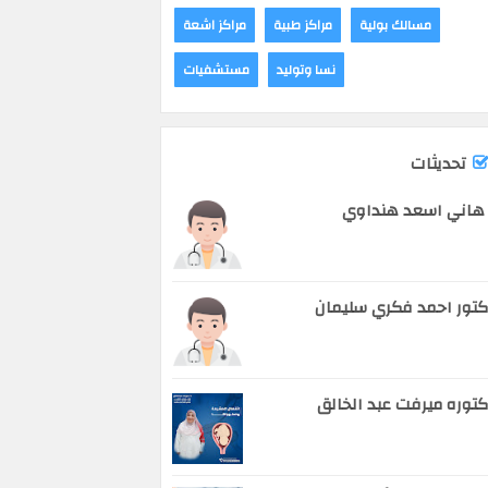
مسالك بولية
مراكز طبية
مراكز اشعة
نسا وتوليد
مستشفيات
تحديثات
هاني اسعد هنداوي
تور احمد فكري سليمان
توره ميرفت عبد الخالق