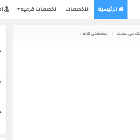
الرئيسية
التخصصات
تخصصات فرعيه
اض
ت بنى سويف
مستشفى الزهراء
د
د
د