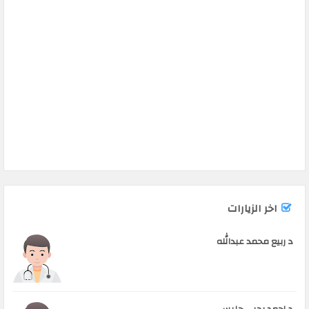
اخر الزيارات
د ربيع محمد عبدالله
د احمد يحيى حليس