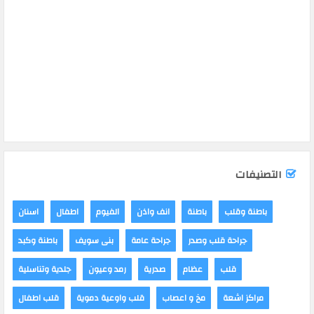
التصنيفات
باطنة وقلب
باطنة
انف واذن
الفيوم
اطفال
اسنان
جراحة قلب وصدر
جراحة عامة
بنى سويف
باطنة وكبد
قلب
عظام
صدرية
رمد وعيون
جلدية وتناسلية
مراكز اشعة
مخ و اعصاب
قلب واوعية دموية
قلب اطفال