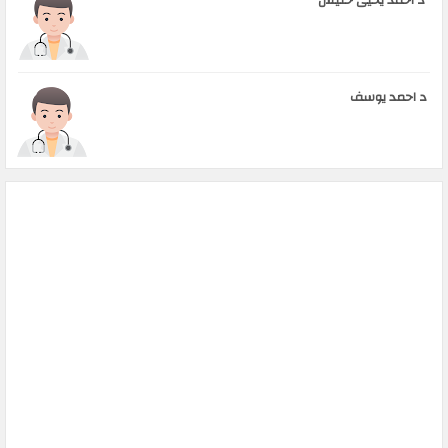
د احمد يوسف