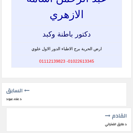
الازهري
دكتور باطنة وكبد
ارض الحرية برج الاطباء الدور الاول علوي
01022613345- 01112139823
السابق
د علاء عبود
القادم
د طارق الفخراني