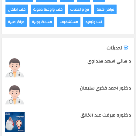
مراكز اشعة
مخ و اعصاب
قلب واوعية دموية
قلب اطفال
نسا وتوليد
مستشفيات
مسالك بولية
مراكز طبية
تحديثات
د هاني اسعد هنداوي
دكتور احمد فكري سليمان
دكتوره ميرفت عبد الخالق