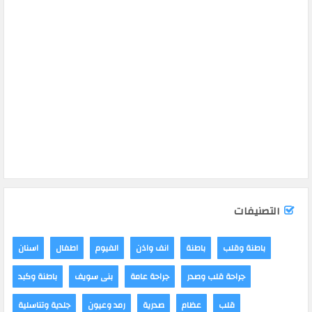
التصنيفات
باطنة وقلب
باطنة
انف واذن
الفيوم
اطفال
اسنان
جراحة قلب وصدر
جراحة عامة
بنى سويف
باطنة وكبد
قلب
عظام
صدرية
رمد وعيون
جلدية وتناسلية