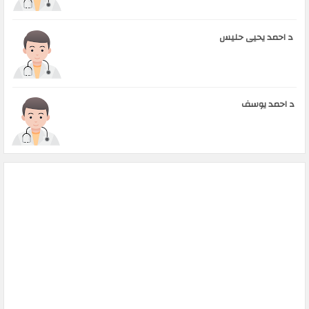
د احمد يحيى حليس
د احمد يوسف