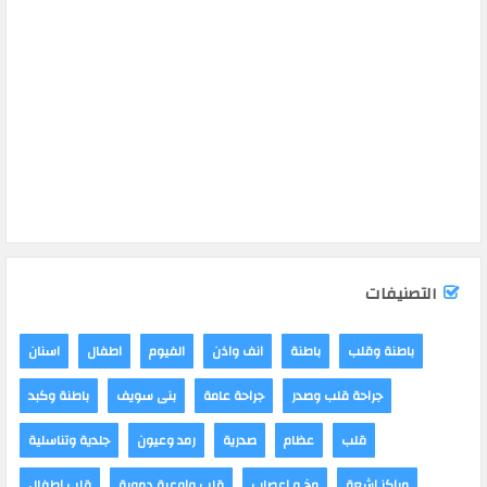
التصنيفات
باطنة وقلب
باطنة
انف واذن
الفيوم
اطفال
اسنان
جراحة قلب وصدر
جراحة عامة
بنى سويف
باطنة وكبد
قلب
عظام
صدرية
رمد وعيون
جلدية وتناسلية
مراكز اشعة
مخ و اعصاب
قلب واوعية دموية
قلب اطفال