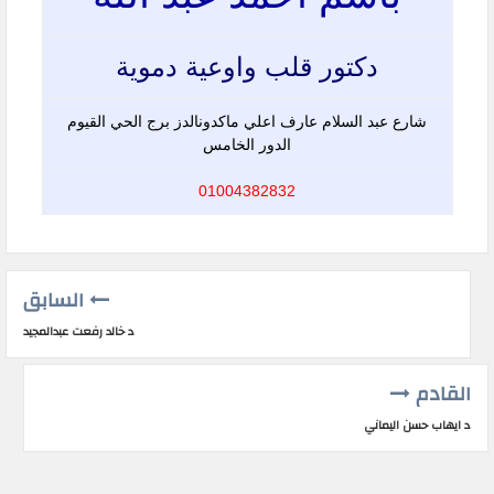
دكتور قلب واوعية دموية
شارع عبد السلام عارف اعلي ماكدونالدز برج الحي القيوم
الدور الخامس
01004382832
السابق
د خالد رفعت عبدالمجيد
القادم
د ايهاب حسن اليماني