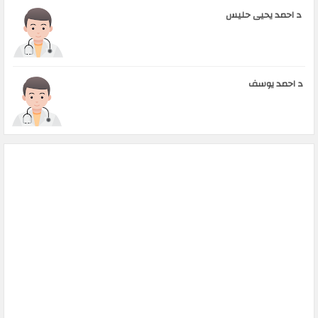
د احمد يحيى حليس
د احمد يوسف