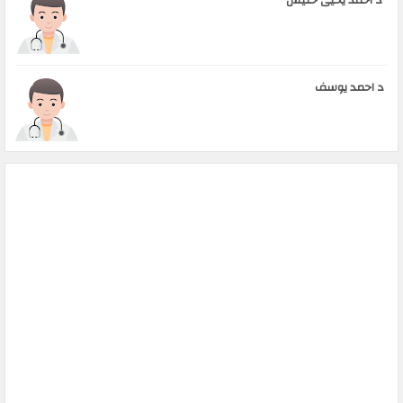
د احمد يوسف