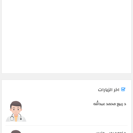
اخر الزيارات
د ربيع محمد عبدالله
د احمد يحيى حليس