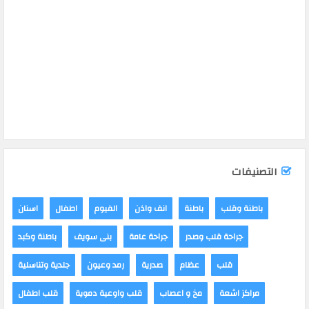
التصنيفات
باطنة وقلب
باطنة
انف واذن
الفيوم
اطفال
اسنان
جراحة قلب وصدر
جراحة عامة
بنى سويف
باطنة وكبد
قلب
عظام
صدرية
رمد وعيون
جلدية وتناسلية
مراكز اشعة
مخ و اعصاب
قلب واوعية دموية
قلب اطفال