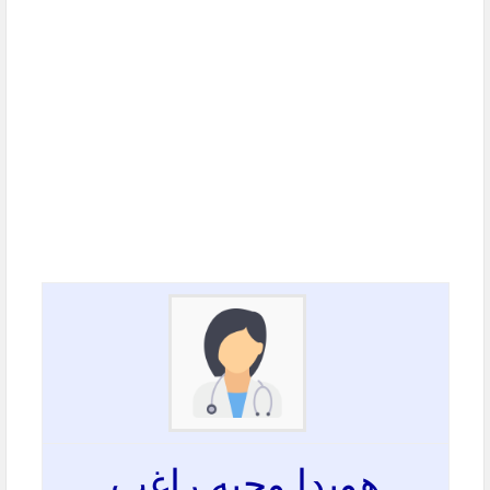
هويدا وجيه راغب