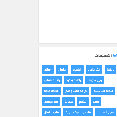
التصنيفات
باطنة
انف واذن
الفيوم
اطفال
اسنان
بنى سويف
باطنة وكبد
باطنة وقلب
جلدية وتناسلية
جراحة قلب وصدر
جراحة عامة
قلب
عظام
صدرية
رمد وعيون
مخ و اعصاب
قلب واوعية دموية
قلب اطفال