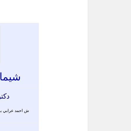
شيماء
دكتو
ش احمد عرابي برج