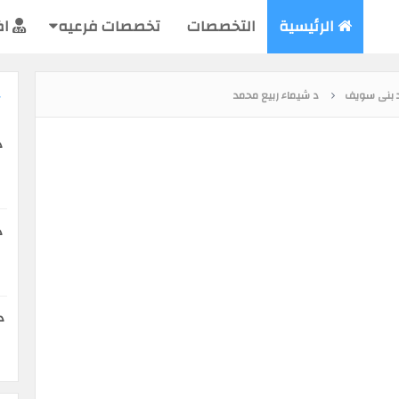
الرئيسية
التخصصات
تخصصات فرعيه
اض
د بنى سويف
د شيماء ربيع محمد
د
د
د