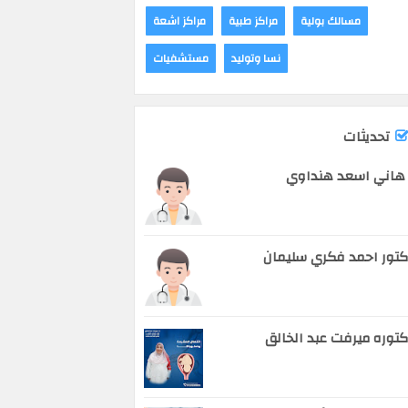
مسالك بولية
مراكز طبية
مراكز اشعة
نسا وتوليد
مستشفيات
تحديثات
هاني اسعد هنداوي
تور احمد فكري سليمان
توره ميرفت عبد الخالق