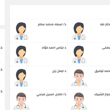
ختار طه
د/ اسماء محمد سالم
د 
صطفى
د ايناس احمد فؤاد
دك
محمد توفيق
د ايمان زين
دك
دوح الشريف
د/ اكمل حسين مرسي