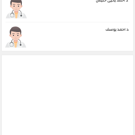
د احمد يحيى حليس
د احمد يوسف