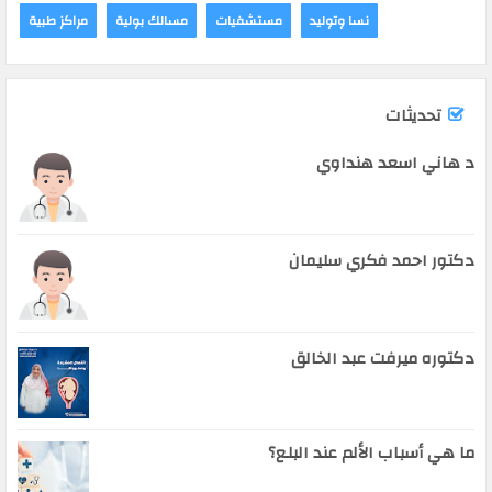
نسا وتوليد
مستشفيات
مسالك بولية
مراكز طبية
تحديثات
د هاني اسعد هنداوي
دكتور احمد فكري سليمان
دكتوره ميرفت عبد الخالق
ما هي أسباب الألم عند البلع؟