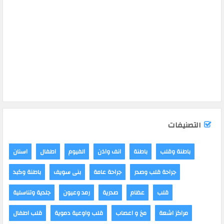
التصنيفات
باطنة وقلب
باطنة
انف واذن
الفيوم
اطفال
اسنان
جراحة قلب وصدر
جراحة عامة
بنى سويف
باطنة وكبد
قلب
عظام
صدرية
رمد وعيون
جلدية وتناسلية
مراكز اشعة
مخ و اعصاب
قلب واوعية دموية
قلب اطفال