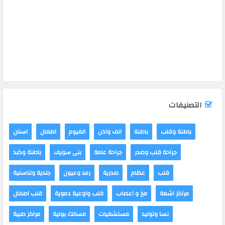
التصنيفات
باطنة وقلب
باطنة
انف واذن
الفيوم
اطفال
اسنان
جراحة قلب وصدر
جراحة عامة
بنى سويف
باطنة وكبد
قلب
عظام
صدرية
رمد وعيون
جلدية وتناسلية
مراكز اشعة
مخ و اعصاب
قلب واوعية دموية
قلب اطفال
نسا وتوليد
مستشفيات
مسالك بولية
مراكز طبية