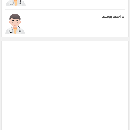
د احمد يوسف