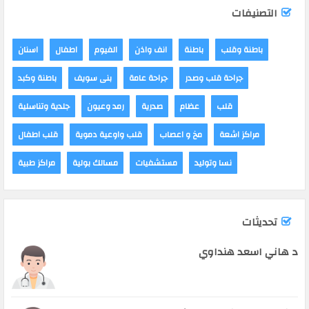
التصنيفات
باطنة وقلب
باطنة
انف واذن
الفيوم
اطفال
اسنان
جراحة قلب وصدر
جراحة عامة
بنى سويف
باطنة وكبد
قلب
عظام
صدرية
رمد وعيون
جلدية وتناسلية
مراكز اشعة
مخ و اعصاب
قلب واوعية دموية
قلب اطفال
نسا وتوليد
مستشفيات
مسالك بولية
مراكز طبية
تحديثات
د هاني اسعد هنداوي