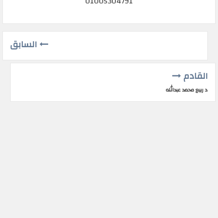
01005304791
السابق
القادم
د ربيع محمد عبدالله