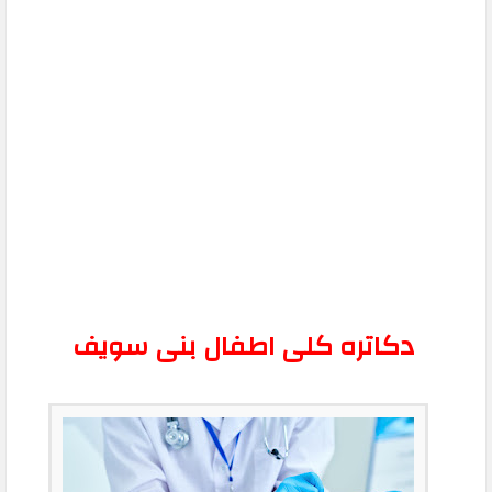
دكاتره كلى اطفال بنى سويف