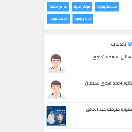
مسالك بولية
مراكز طبية
مراكز اشعة
نسا وتوليد
مستشفيات
تحديثات
هاني اسعد هنداوي
تور احمد فكري سليمان
توره ميرفت عبد الخالق