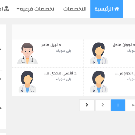
الرئيسية
التخصصات
تخصصات فرعيه
اض
 نجوان عادل
د نبيل ماهر
د
سويف
بنى سويف
د نانسي اندراوس سمعان
د نانسي مجدى ممدوح
د
سويف
بنى سويف
2
1
P
د