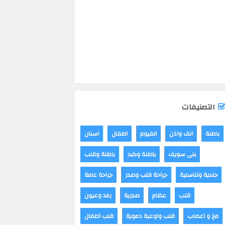
التصنيفات
باطنة
انف واذن
الفيوم
اطفال
اسنان
بنى سويف
باطنة وكبد
باطنة وقلب
جلدية وتناسلية
جراحة قلب وصدر
جراحة عامة
قلب
عظام
صدرية
رمد وعيون
مخ و اعصاب
قلب واوعية دموية
قلب اطفال