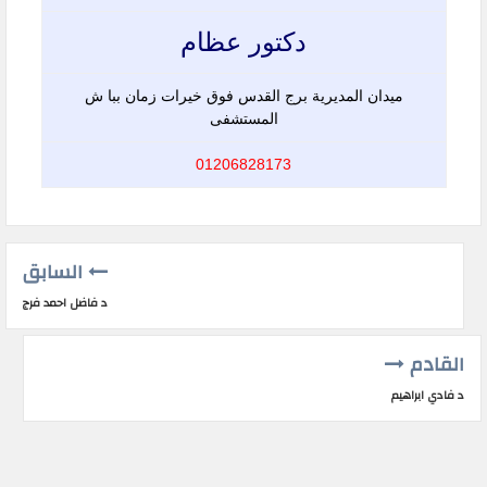
دكتور عظام
ميدان المديرية برج القدس فوق خيرات زمان ببا ش
المستشفى
01206828173
السابق
د فاضل احمد فرج
القادم
د فادي ابراهيم