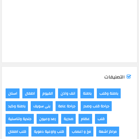
التصنيفات
باطنة وقلب
باطنة
انف واذن
الفيوم
اطفال
اسنان
جراحة قلب وصدر
جراحة عامة
بنى سويف
باطنة وكبد
قلب
عظام
صدرية
رمد وعيون
جلدية وتناسلية
مراكز اشعة
مخ و اعصاب
قلب واوعية دموية
قلب اطفال