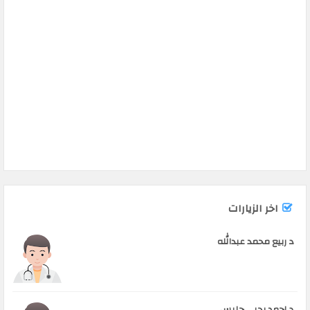
اخر الزيارات
د ربيع محمد عبدالله
د احمد يحيى حليس