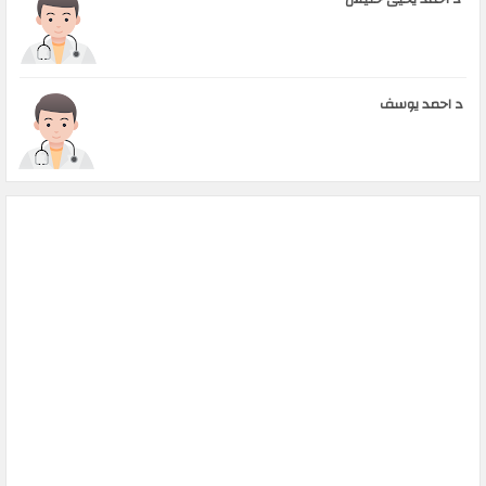
د احمد يوسف