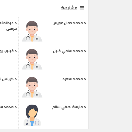
مشابهة:
د محمد جمال عويس
د عبدالمن
مرسى
د محمد سامي خليل
د فيليب ي
د محمد سعيد
د كيرلس ل
د مايسة لطفي سالم
د محمد سا