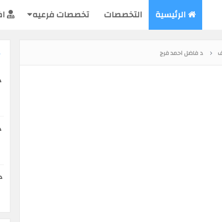
الرئيسية
التخصصات
تخصصات فرعيه
اض
ف
د فاضل احمد فرج
د
د
د