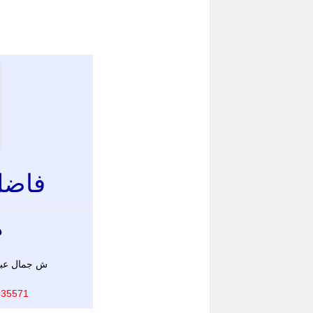
فاضل
د
ش جمال عبد 
 01145505128