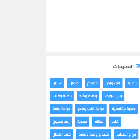
التصنيفات
باطنة
انف واذن
الفيوم
اطفال
اسنان
بنى سويف
باطنة وكبد
باطنة وقلب
جلدية وتناسلية
جراحة قلب وصدر
جراحة عامة
قلب
عظام
صدرية
رمد وعيون
مخ و اعصاب
قلب واوعية دموية
قلب اطفال