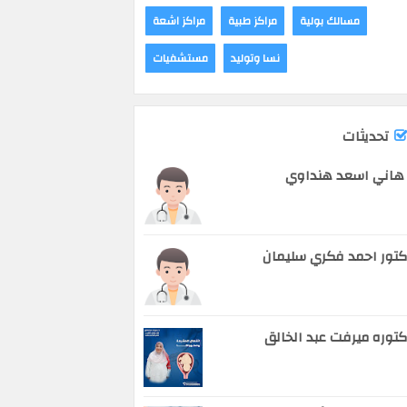
مسالك بولية
مراكز طبية
مراكز اشعة
نسا وتوليد
مستشفيات
تحديثات
هاني اسعد هنداوي
تور احمد فكري سليمان
توره ميرفت عبد الخالق