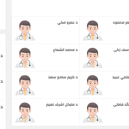
عم محمود
د عمرو مكي
وسف زكى
د محمد الشماع
د 
طفي عبيد
د كريم سامح سعد
دك
ئد فضالى
د مايكل اشرف نعيم
دك