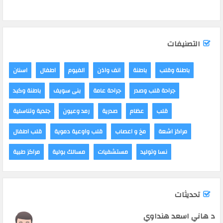
التصنيفات
باطنة وقلب
باطنة
انف واذن
الفيوم
اطفال
اسنان
جراحة قلب وصدر
جراحة عامة
بنى سويف
باطنة وكبد
قلب
عظام
صدرية
رمد وعيون
جلدية وتناسلية
مراكز اشعة
مخ و اعصاب
قلب واوعية دموية
قلب اطفال
نسا وتوليد
مستشفيات
مسالك بولية
مراكز طبية
تحديثات
د هاني اسعد هنداوي